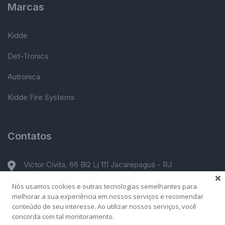
Marcas
Kidde
Det-Tronics
Autronica
Kidde Fire Systems
Contatos
Victor Civita, 66 Bl2 Lj 111 Jacarepaguá - RJ
Nós usamos cookies e outras tecnologias semelhantes para
comercial@firegass.com.br
melhorar a sua experiência em nossos serviços e recomendar
conteúdo de seu interesse. Ao utilizar nossos serviços, você
21 99681-6388
concorda com tal monitoramento.